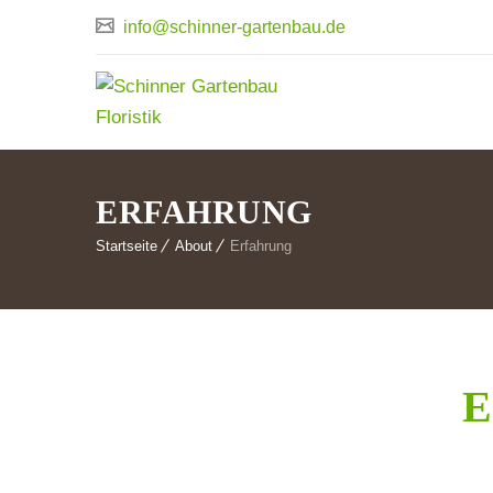
info@schinner-gartenbau.de
ERFAHRUNG
Startseite
About
Erfahrung
E