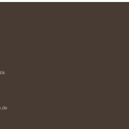
o
tik
.de