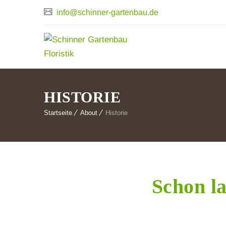
info@schinner-gartenbau.de
HISTORIE
Startseite
About
Historie
Schon l