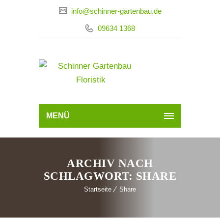
info@schinner-gartenbau.de
09634 1368
MENÜ
ARCHIV NACH
SCHLAGWORT: SHARE
Startseite
Share